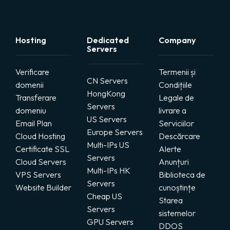
Hosting
Dedicated
Company
Servers
Verificare
Termenii și
CN Servers
domenii
Condițiile
HongKong
Transferare
Legale de
Servers
domeniu
livrare a
US Servers
Email Plan
Serviciilor
Europe Servers
Cloud Hosting
Descărcare
Multi-IPs US
Certificate SSL
Alerte
Servers
Cloud Servers
Anunțuri
Multi-IPs HK
VPS Servers
Biblioteca de
Servers
Website Builder
cunoștințe
Cheap US
Starea
Servers
sistemelor
GPU Servers
DDOS