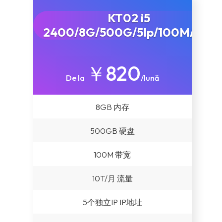
KT02 i5
Înregistrare domeniu nou
2400/8G/500G/5Ip/100M/10T
Transfer domenii
￥820
De la
/lună
8GB 内存
500GB 硬盘
100M 带宽
10T/月 流量
5个独立IP IP地址