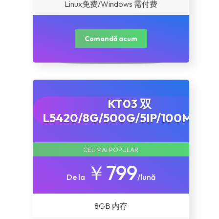
Linux免费/Windows 需付费
Comandă acum
KT03 双
L5420/8G/500G/5IP/100M/10T
CEL MAI POPULAR
￥799
De la
/lună
8GB 内存