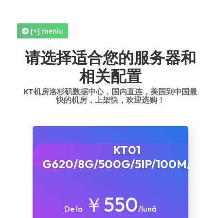
美国站群(洛杉矶高速)
[+] meniu
美国高防(10G防护)
请选择适合您的服务器和
相关配置
美国DS机房(超便宜)
KT机房洛杉矶数据中心，国内直连，美国到中国最
快的机房，上架快，欢迎选购！
Ver机房
RAK机房
KT01
SK机房(DDOS防护)
G620/8G/500G/5IP/100M/10T
FDC机房(超大带宽)
￥550
De la
/lună
韩国KT机房