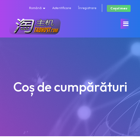
Română
Autentificare
Înregistrare
Coșul meu
Acasă
Magazin
Coș de cumpărături
Anunțuri
Răsfoiți tot
Biblioteca de cunoștințe
香港机房 (速度快/直连/有站群)
Starea sistemelor
KT机房(优质/高速)
Contact
GS机房(高配低价)