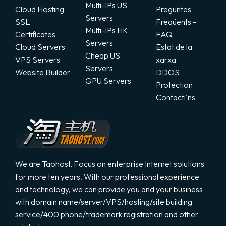
Multi-IPs US
Cloud Hosting
Preguntes
Servers
SSL
Freqüents -
Registrar un Nou Domini
Multi-IPs HK
Certificates
FAQ
Servers
Cloud Servers
Estat de la
transferir un Domini
Cheap US
VPS Servers
xarxa
Servers
Website Builder
DDOS
GPU Servers
Protection
Contacti'ns
We are Taohost, Focus on enterprise Internet solutions
for more ten years. With our professional experience
and technology, we can provide you and your business
with domain name/server/VPS/hosting/site building
service/400 phone/trademark registration and other