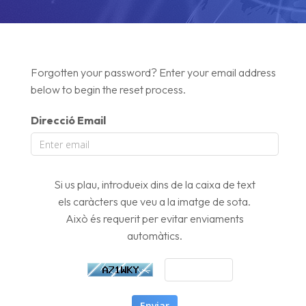
美国站群(洛杉矶高速)
Forgotten your password? Enter your email address
美国高防(10G防护)
below to begin the reset process.
美国DS机房(超便宜)
Direcció Email
Ver机房
Si us plau, introdueix dins de la caixa de text
RAK机房
els caràcters que veu a la imatge de sota.
Això és requerit per evitar enviaments
SK机房(DDOS防护)
automàtics.
FDC机房(超大带宽)
韩国KT机房
Enviar