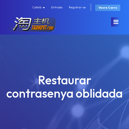
Català
Entrada
Registrar-se
Veure Carro
Àrea d'Inici clients
Store
Restaurar
Promocions
Browse All
contrasenya oblidada
Preguntes Freqüents - FAQ
香港机房 (速度快/直连/有站群)
Estat de la xarxa
KT机房(优质/高速)
Contacti'ns
GS机房(高配低价)