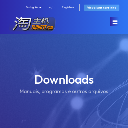
Português
Login
Registrar
Visualizar carrinho
Área do Cliente
Soluções
Downloads
Anúncios
Procurar todos
Manuais, programas e outros arquivos
Base de Conhecimento
香港机房 (速度快/直连/有站群)
Status da Rede
KT机房(优质/高速)
Contato
GS机房(高配低价)