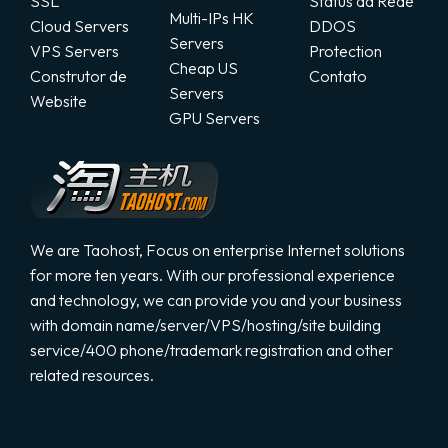
SSL
Status da Rede
Multi-IPs HK
Cloud Servers
DDOS
Servers
Registrar um novo domínio
VPS Servers
Protection
Cheap US
Construtor de
Contato
Servers
Website
Transferir um domínio
GPU Servers
We are Taohost, Focus on enterprise Internet solutions
for more ten years. With our professional experience
and technology, we can provide you and your business
with domain name/server/VPS/hosting/site building
service/400 phone/trademark registration and other
related resources.